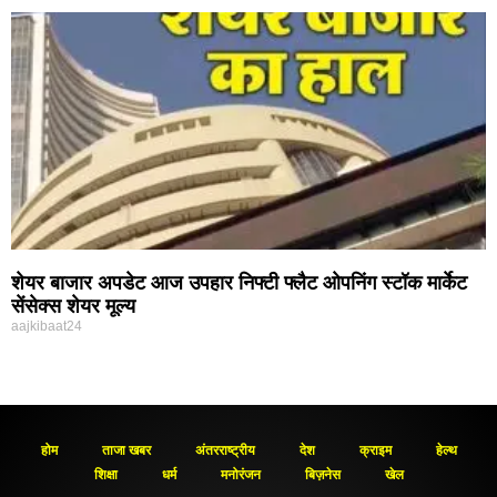
शेयर बाजार अपडेट आज उपहार निफ्टी फ्लैट ओपनिंग स्टॉक मार्केट
सेंसेक्स शेयर मूल्य
aajkibaat24
होम
ताजा खबर
अंतरराष्ट्रीय
देश
क्राइम
हेल्थ
शिक्षा
धर्म
मनोरंजन
बिज़नेस
खेल