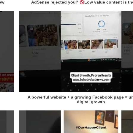
now
AdSense rejected you?
Low value content is th
A powerful website + a growing Facebook page = u
digital growth