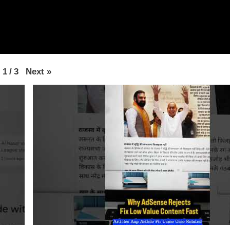
Next
»
1
/
3