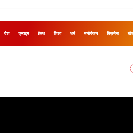
देश
क्राइम
हेल्थ
शिक्षा
धर्म
मनोरंजन
बिज़नेस
खे