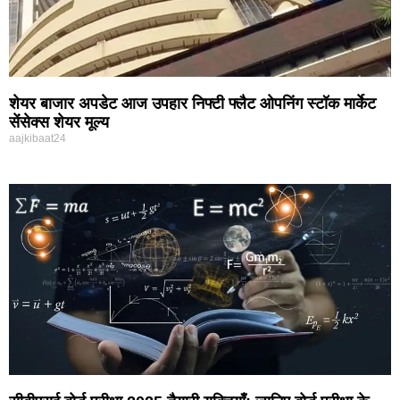
शेयर बाजार अपडेट आज उपहार निफ्टी फ्लैट ओपनिंग स्टॉक मार्केट
सेंसेक्स शेयर मूल्य
aajkibaat24