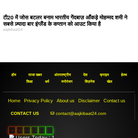
टी20 में जोस बटलर बनाम भारतीय गेंदबाज़ आँकड़े मोहम्मद शमी ने
सबसे ज़्यादा बार इंग्लैंड के कप्तान को आउट किया है
aajkibaat24
होम
ताजा खबर
अंतरराष्ट्रीय
देश
क्राइम
हेल्थ
शिक्षा
धर्म
मनोरंजन
बिज़नेस
खेल
Home
Privacy Policy
About us
Disclaimer
Contact us
contact@aajkibaat24.com
CONTACT US
0
0
1
4
6
7
Users Today : 1