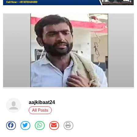
aajkibaat24
All Posts