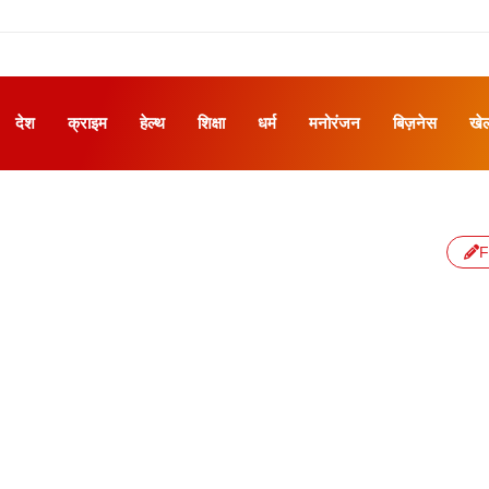
देश
क्राइम
हेल्थ
शिक्षा
धर्म
मनोरंजन
बिज़नेस
खे
F