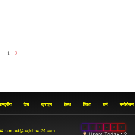
1
2
ाष्ट्रीय
देश
क्राइम
हेल्थ
शिक्षा
धर्म
मनोरंजन
0
0
1
4
8
1
contact@aajkibaat24.com
Users Today : 2